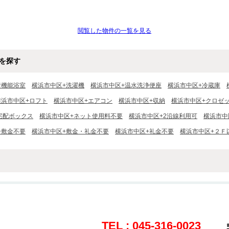
閲覧した物件の一覧を見る
を探す
焚機能浴室
横浜市中区+洗濯機
横浜市中区+温水洗浄便座
横浜市中区+冷蔵庫
横浜市中区+ロフト
横浜市中区+エアコン
横浜市中区+収納
横浜市中区+クロゼ
宅配ボックス
横浜市中区+ネット使用料不要
横浜市中区+2沿線利用可
横浜市中
+敷金不要
横浜市中区+敷金・礼金不要
横浜市中区+礼金不要
横浜市中区+２Ｆ
TEL : 045-316-0023