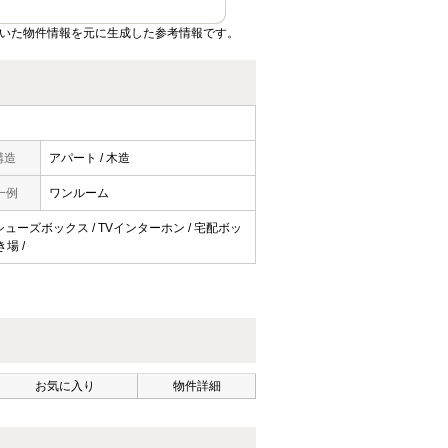
ていた物件情報を元に生成した参考情報です。
構造
アパート / 木造
一例
ワンルーム
 / シューズボックス / TVインターホン / 宅配ボッ
き場 /
お気に入り
物件詳細