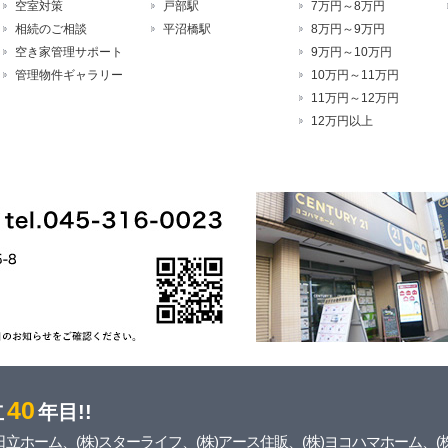
空室対策
戸部駅
7万円～8万円
相続のご相談
平沼橋駅
8万円～9万円
空き家管理サポート
9万円～10万円
管理物件ギャラリー
10万円～11万円
11万円～12万円
12万円以上
40
立
年目!!
立ホーム、(株)スターライフ、(株)アース住販、(株)ヨコハマホーム、(