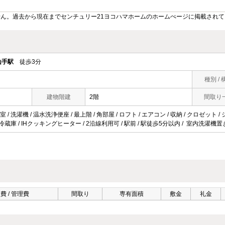
ん。過去から現在までセンチュリー21ヨコハマホームのホームぺージに掲載され
山手駅
徒歩3分
種別 / 
建物階建
2階
間取り
/ 洗濯機 / 温水洗浄便座 / 最上階 / 角部屋 / ロフト / エアコン / 収納 / クロゼット
 冷蔵庫 / IHクッキングヒーター / 2沿線利用可 / 駅前 / 駅徒歩5分以内 / 室内洗濯機置
費 / 管理費
間取り
専有面積
敷金
礼金