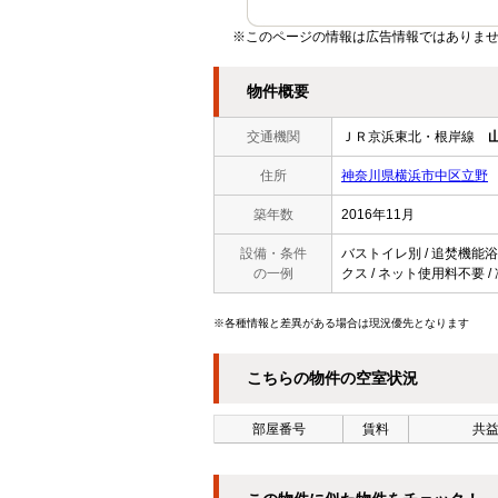
※このページの情報は広告情報ではありませ
物件概要
交通機関
ＪＲ京浜東北・根岸線
住所
神奈川県横浜市中区立野
築年数
2016年11月
設備・条件
バストイレ別 / 追焚機能浴室 
の一例
クス / ネット使用料不要 /
※各種情報と差異がある場合は現況優先となります
こちらの物件の空室状況
部屋番号
賃料
共益