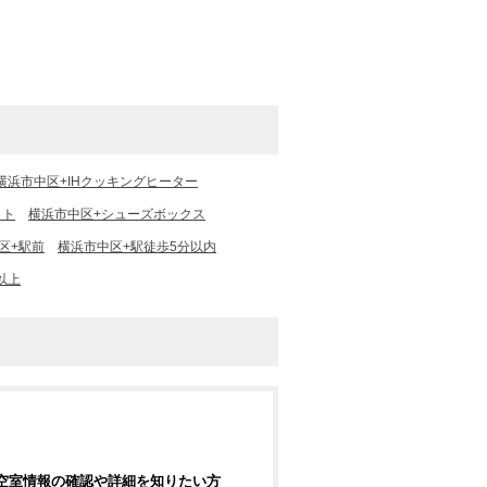
横浜市中区+IHクッキングヒーター
ット
横浜市中区+シューズボックス
区+駅前
横浜市中区+駅徒歩5分以内
以上
空室情報の確認や詳細を知りたい方