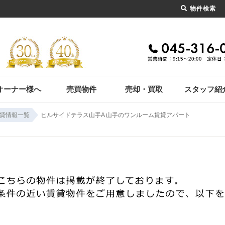
物件検索
オーナー様へ
売買物件
売却・買取
スタッフ紹
貸情報一覧
ヒルサイドテラス山手A 山手のワンルーム賃貸アパート