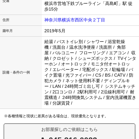
交通
横浜市営地下鉄ブルーライン「高島町」駅 徒
歩15分
神奈川県横浜市西区中央２丁目
住所
2019年5月
築年月
給湯 / バストイレ別 / シャワー / 浴室乾燥
機 / 洗面台 / 温水洗浄便座 / 洗面所 / 角部
屋 / バルコニー / フローリング / エアコン / 収
納 / クロゼット / シューズボックス / TVインタ
ーホン / オートロック / モニタ付オートロッ
ク / エレベーター / 宅配ボックス / 駐輪場 / バ
設備・条件の一例
イク置場 / 光ファイバー / CS / BS / CATV / 防
犯カメラ / ネット使用料不要 / ディンプルキ
ー / LAN / 24時間ゴミ出し可 / システムキッチ
ン / 2口コンロ / 2駅利用可 / 2沿線利用可 / 耐
震構造 / 24時間換気システム / 室内洗濯機置き
場 / 分譲賃貸 /
※各種情報と現状に差異がある場合は、現状優先となります。
お部屋探しのご依頼はこちら