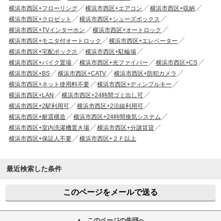
横浜市西区+フローリング
横浜市西区+エアコン
横浜市西区+収納
横浜市西区+クロゼット
横浜市西区+シューズボックス
横浜市西区+TVインターホン
横浜市西区+オートロック
横浜市西区+モニタ付オートロック
横浜市西区+エレベーター
横浜市西区+宅配ボックス
横浜市西区+駐輪場
横浜市西区+バイク置場
横浜市西区+光ファイバー
横浜市西区+CS
横浜市西区+BS
横浜市西区+CATV
横浜市西区+防犯カメラ
横浜市西区+ネット使用料不要
横浜市西区+ディンプルキー
横浜市西区+LAN
横浜市西区+24時間ゴミ出し可
横浜市西区+2駅利用可
横浜市西区+2沿線利用可
横浜市西区+耐震構造
横浜市西区+24時間換気システム
横浜市西区+室内洗濯機置き場
横浜市西区+分譲賃貸
横浜市西区+保証人不要
横浜市西区+２Ｆ以上
最近検索した条件
このページをメールで送る
このページの先頭へ