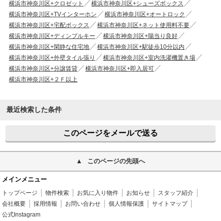
横浜市神奈川区+クロゼット
横浜市神奈川区+シューズボックス
横浜市神奈川区+TVインターホン
横浜市神奈川区+オートロック
横浜市神奈川区+宅配ボックス
横浜市神奈川区+ネット使用料不要
横浜市神奈川区+ディンプルキー
横浜市神奈川区+陽当り良好
横浜市神奈川区+閑静な住宅地
横浜市神奈川区+駅徒歩10分以内
横浜市神奈川区+外壁タイル張り
横浜市神奈川区+室内洗濯機置き場
横浜市神奈川区+分譲賃貸
横浜市神奈川区+即入居可
横浜市神奈川区+２Ｆ以上
最近検索した条件
このページをメールで送る
このページの先頭へ
メインメニュー
トップページ
物件検索
お気に入り物件
お知らせ
スタッフ紹介
会社概要
採用情報
お問い合わせ
個人情報保護
サイトマップ
公式Instagram