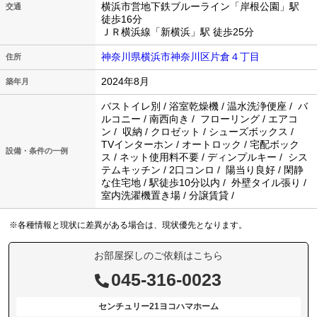
横浜市営地下鉄ブルーライン「岸根公園」駅
交通
徒歩16分
ＪＲ横浜線「新横浜」駅 徒歩25分
神奈川県横浜市神奈川区片倉４丁目
住所
2024年8月
築年月
バストイレ別 / 浴室乾燥機 / 温水洗浄便座 / バ
ルコニー / 南西向き / フローリング / エアコ
ン / 収納 / クロゼット / シューズボックス /
TVインターホン / オートロック / 宅配ボック
設備・条件の一例
ス / ネット使用料不要 / ディンプルキー / シス
テムキッチン / 2口コンロ / 陽当り良好 / 閑静
な住宅地 / 駅徒歩10分以内 / 外壁タイル張り /
室内洗濯機置き場 / 分譲賃貸 /
※各種情報と現状に差異がある場合は、現状優先となります。
お部屋探しのご依頼はこちら
045-316-0023
センチュリー21ヨコハマホーム