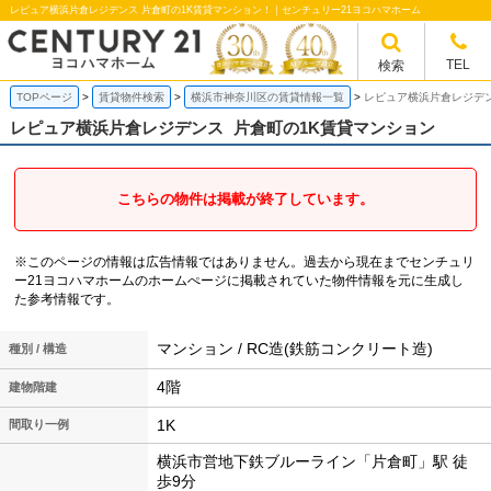
レピュア横浜片倉レジデンス 片倉町の1K賃貸マンション！｜センチュリー21ヨコハマホーム
TEL
検索
TOPページ
賃貸物件検索
横浜市神奈川区の賃貸情報一覧
レピュア横浜片倉レジデン
レピュア横浜片倉レジデンス
片倉町の1K賃貸マンション
こちらの物件は掲載が終了しています。
※このページの情報は広告情報ではありません。過去から現在までセンチュリ
ー21ヨコハマホームのホームぺージに掲載されていた物件情報を元に生成し
た参考情報です。
マンション / RC造(鉄筋コンクリート造)
種別 / 構造
4階
建物階建
1K
間取り一例
横浜市営地下鉄ブルーライン「片倉町」駅 徒
歩9分