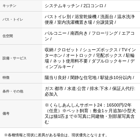
システムキッチン / 2口コンロ /
キッチン
バストイレ別 / 浴室乾燥機 / 洗面台 / 温水洗浄
バス・トイレ
便座 / 室内洗濯機置き場 / 分譲賃貸 /
バルコニー / 南西向き / フローリング / エアコ
住空間
ン /
収納 / クロゼット / シューズボックス / TVイン
ターホン / オートロック / 宅配ボックス / 駐輪
設備・サービス
場 / ネット使用料不要 / ダブルロックキー / デ
ィンプルキー /
陽当り良好 / 閑静な住宅地 / 駅徒歩10分以内 /
特徴
ガス:都市 / 水道:公営 / 排水:下水 / 保証人代行:
条件・その他
必加入
※くらしあんしんサポート24：16500円/2年
（任意）※ペット飼育：敷金1ヶ月追加/小型犬
備考
又は猫1匹まで※写真に同建物・別部屋写真含
む
※各種情報と現状に差異がある場合は、現状優先となります。