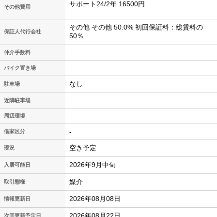
サポート24/2年 16500円
その他費用
その他 その他 50.0% 初回保証料：総賃料の
保証人代行会社
50％
仲介手数料
バイク置き場
なし
駐車場
近隣駐車場
周辺環境
-
借家区分
空き予定
現況
2026年9月中旬
入居可能日
媒介
取引態様
2026年08月08日
情報更新日
2026年08月22日
次回更新予定日