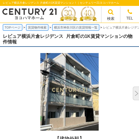
レピュア横浜片倉レジデンス 片倉町の1K賃貸マンション！｜センチュリー21ヨコハマホーム
TEL
検索
TOPページ
賃貸物件検索
横浜市神奈川区の賃貸情報一覧
レピュア横浜片倉レジデン
レピュア横浜片倉レジデンス
片倉町の1K賃貸マンションの物
件情報
【建物外観】