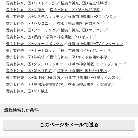
横浜市神奈川区+バストイレ別
横浜市神奈川区+浴室乾燥機
横浜市神奈川区+洗面台
横浜市神奈川区+温水洗浄便座
横浜市神奈川区+システムキッチン
横浜市神奈川区+2口コンロ
横浜市神奈川区+バルコニー
横浜市神奈川区+南西向き
横浜市神奈川区+フローリング
横浜市神奈川区+エアコン
横浜市神奈川区+収納
横浜市神奈川区+クロゼット
横浜市神奈川区+シューズボックス
横浜市神奈川区+TVインターホン
横浜市神奈川区+オートロック
横浜市神奈川区+宅配ボックス
横浜市神奈川区+駐輪場
横浜市神奈川区+ネット使用料不要
横浜市神奈川区+ダブルロックキー
横浜市神奈川区+ディンプルキー
横浜市神奈川区+陽当り良好
横浜市神奈川区+閑静な住宅地
横浜市神奈川区+駅徒歩10分以内
横浜市神奈川区+外壁タイル張り
横浜市神奈川区+室内洗濯機置き場
横浜市神奈川区+分譲賃貸
横浜市神奈川区+２Ｆ以上
最近検索した条件
このページをメールで送る