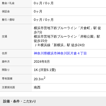
0ヶ月 / 0ヶ月
敷金 / 礼金
0ヶ月
保証金
0ヶ月 / 0ヶ月
敷引 / 償却
横浜市営地下鉄ブルーライン「片倉町」駅 徒
歩7分
横浜市営地下鉄ブルーライン「岸根公園」駅
交通
徒歩15分
ＪＲ横浜線「新横浜」駅 徒歩24分
神奈川県横浜市神奈川区片倉４丁目
住所
2024年8月
築年月
1K (洋室6.1畳)
間取り
2
20.3ｍ
専有面積
南西
主要採光面
設備・条件・こだわり