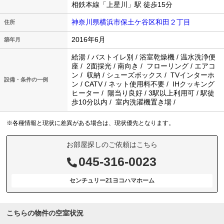
相鉄本線「上星川」駅 徒歩15分
神奈川県横浜市保土ケ谷区和田２丁目
住所
2016年6月
築年月
給湯 / バストイレ別 / 浴室乾燥機 / 温水洗浄便
座 / 2面採光 / 南向き / フローリング / エアコ
ン / 収納 / シューズボックス / TVインターホ
設備・条件の一例
ン / CATV / ネット使用料不要 / IHクッキング
ヒーター / 陽当り良好 / 3駅以上利用可 / 駅徒
歩10分以内 / 室内洗濯機置き場 /
※各種情報と現状に差異がある場合は、現状優先となります。
お部屋探しのご依頼はこちら
045-316-0023
センチュリー21ヨコハマホーム
こちらの物件の空室状況