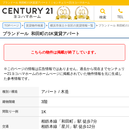
プランドール 和田町の1K賃貸アパート！｜センチュリー21ヨコハマホーム
TEL
検索
TOPページ
賃貸物件検索
横浜市保土ケ谷区の賃貸情報一覧
プランドール 和田町の
プランドール
和田町の1K賃貸アパート
こちらの物件は掲載が終了しています。
※このページの情報は広告情報ではありません。過去から現在までセンチュリ
ー21ヨコハマホームのホームぺージに掲載されていた物件情報を元に生成し
た参考情報です。
アパート / 木造
種別 / 構造
3階
建物階建
1K
間取り一例
相鉄本線「和田町」駅 徒歩7分
相鉄本線「星川」駅 徒歩12分
交通