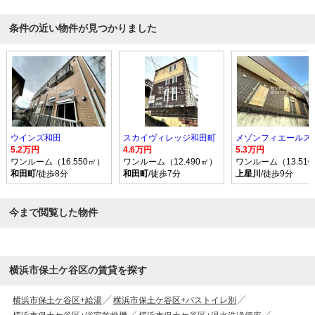
条件の近い物件が見つかりました
ウインズ和田
スカイヴィレッジ和田町
5.2万円
4.6万円
5.3万円
ワンルーム（16.550㎡）
ワンルーム（12.490㎡）
ワンルーム（13.51
和田町
/徒歩8分
和田町
/徒歩7分
上星川
/徒歩9分
今まで閲覧した物件
横浜市保土ケ谷区の賃貸を探す
横浜市保土ケ谷区+給湯
横浜市保土ケ谷区+バストイレ別