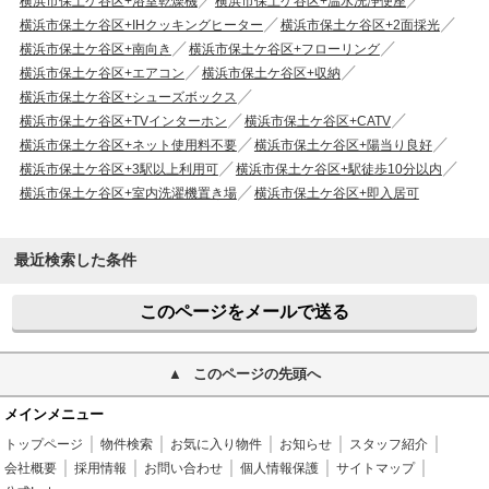
横浜市保土ケ谷区+浴室乾燥機
横浜市保土ケ谷区+温水洗浄便座
横浜市保土ケ谷区+IHクッキングヒーター
横浜市保土ケ谷区+2面採光
横浜市保土ケ谷区+南向き
横浜市保土ケ谷区+フローリング
横浜市保土ケ谷区+エアコン
横浜市保土ケ谷区+収納
横浜市保土ケ谷区+シューズボックス
横浜市保土ケ谷区+TVインターホン
横浜市保土ケ谷区+CATV
横浜市保土ケ谷区+ネット使用料不要
横浜市保土ケ谷区+陽当り良好
横浜市保土ケ谷区+3駅以上利用可
横浜市保土ケ谷区+駅徒歩10分以内
横浜市保土ケ谷区+室内洗濯機置き場
横浜市保土ケ谷区+即入居可
最近検索した条件
このページをメールで送る
このページの先頭へ
メインメニュー
トップページ
物件検索
お気に入り物件
お知らせ
スタッフ紹介
会社概要
採用情報
お問い合わせ
個人情報保護
サイトマップ