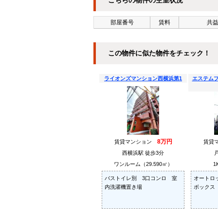
こちらの物件の空室状況
部屋番号
賃料
共益
この物件に似た物件をチェック！
ライオンズマンション西横浜第1
エステム
8万円
賃貸マンション
賃貸
西横浜駅 徒歩3分
ワンルーム（29.590㎡）
1
バストイレ別 3口コンロ 室
オートロ
内洗濯機置き場
ボックス