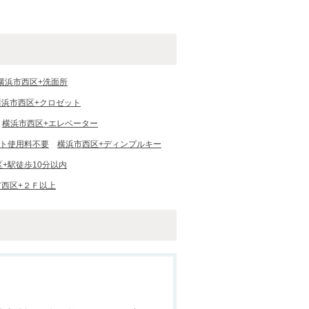
横浜市西区+洗面所
横浜市西区+クロゼット
横浜市西区+エレベーター
ット使用料不要
横浜市西区+ディンプルキー
+駅徒歩10分以内
市西区+２Ｆ以上