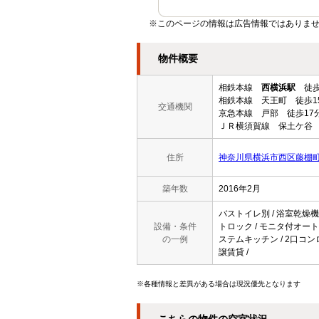
※このページの情報は広告情報ではありませ
物件概要
相鉄本線
西横浜駅
徒歩
相鉄本線 天王町 徒歩1
交通機関
京急本線 戸部 徒歩17
ＪＲ横須賀線 保土ケ谷 
住所
神奈川県横浜市西区藤棚
築年数
2016年2月
バストイレ別 / 浴室乾燥機 /
設備・条件
トロック / モニタ付オートロッ
の一例
ステムキッチン / 2口コンロ
譲賃貸 /
※各種情報と差異がある場合は現況優先となります