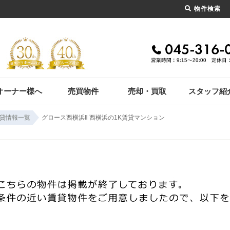
物件検索
オーナー様へ
売買物件
売却・買取
スタッフ紹
貸情報一覧
グロース西横浜Ⅱ 西横浜の1K賃貸マンション