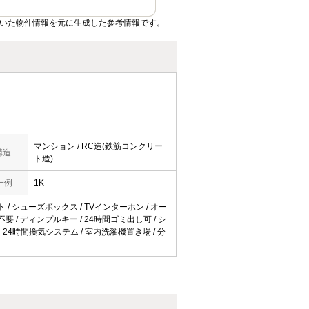
ていた物件情報を元に生成した参考情報です。
マンション / RC造(鉄筋コンクリー
構造
ト造)
一例
1K
ット / シューズボックス / TVインターホン / オー
不要 / ディンプルキー / 24時間ゴミ出し可 / シ
/ 24時間換気システム / 室内洗濯機置き場 / 分