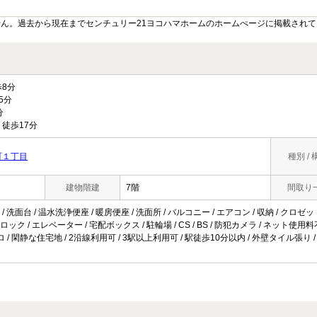
ん。過去から現在までセンチュリー21ヨコハマホームのホームぺージに掲載され
8分
5分
分
徒歩17分
町１丁目
種別 / 
建物階建
7階
間取り
 洗面台 / 温水洗浄便座 / 暖房便座 / 洗面所 / バルコニー / エアコン / 収納 / クロゼ
ク / エレベーター / 宅配ボックス / 駐輪場 / CS / BS / 防犯カメラ / ネット使用料
 / 閑静な住宅地 / 2沿線利用可 / 3駅以上利用可 / 駅徒歩10分以内 / 外壁タイル張り 