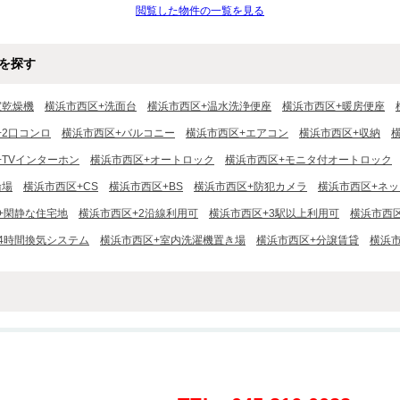
閲覧した物件の一覧を見る
を探す
室乾燥機
横浜市西区+洗面台
横浜市西区+温水洗浄便座
横浜市西区+暖房便座
+2口コンロ
横浜市西区+バルコニー
横浜市西区+エアコン
横浜市西区+収納
+TVインターホン
横浜市西区+オートロック
横浜市西区+モニタ付オートロック
輪場
横浜市西区+CS
横浜市西区+BS
横浜市西区+防犯カメラ
横浜市西区+ネ
+閑静な住宅地
横浜市西区+2沿線利用可
横浜市西区+3駅以上利用可
横浜市西区
24時間換気システム
横浜市西区+室内洗濯機置き場
横浜市西区+分譲賃貸
横浜