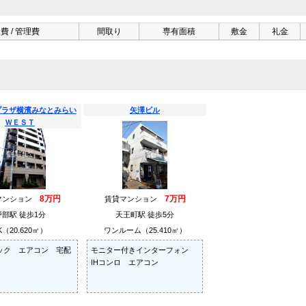
費 / 管理費
間取り
専有面積
敷金
礼金
プラザ横濱みなとみらい
矢澤ビル
ＷＥＳＴ
8万円
7万円
マンション
賃貸マンション
戸部駅 徒歩1分
天王町駅 徒歩5分
K（20.620㎡）
ワンルーム（25.410㎡）
ック エアコン 宅配
モニター付きインターフォン
IHコンロ エアコン