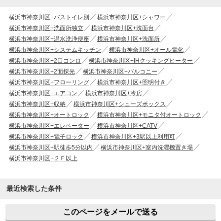
横浜市神奈川区+バストイレ別
横浜市神奈川区+シャワー
横浜市神奈川区+洗面所独立
横浜市神奈川区+洗面台
横浜市神奈川区+温水洗浄便座
横浜市神奈川区+洗面所
横浜市神奈川区+システムキッチン
横浜市神奈川区+オール電化
横浜市神奈川区+2口コンロ
横浜市神奈川区+IHクッキングヒーター
横浜市神奈川区+2面採光
横浜市神奈川区+バルコニー
横浜市神奈川区+フローリング
横浜市神奈川区+照明付き
横浜市神奈川区+エアコン
横浜市神奈川区+冷房
横浜市神奈川区+収納
横浜市神奈川区+シューズボックス
横浜市神奈川区+オートロック
横浜市神奈川区+モニタ付オートロック
横浜市神奈川区+エレベーター
横浜市神奈川区+CATV
横浜市神奈川区+電子ロック
横浜市神奈川区+3駅以上利用可
横浜市神奈川区+駅徒歩5分以内
横浜市神奈川区+室内洗濯機置き場
横浜市神奈川区+２Ｆ以上
最近検索した条件
このページをメールで送る