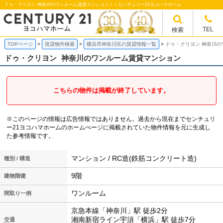
ドゥ・クリヨン 神奈川のワンルーム賃貸マンション！｜センチュリー21ヨコハマホーム
TEL
検索
TOPページ
賃貸物件検索
横浜市神奈川区の賃貸情報一覧
ドゥ・クリヨン 神奈川
ドゥ・クリヨン
神奈川のワンルーム賃貸マンション
こちらの物件は掲載が終了しています。
※このページの情報は広告情報ではありません。過去から現在までセンチュリ
ー21ヨコハマホームのホームぺージに掲載されていた物件情報を元に生成し
た参考情報です。
マンション / RC造(鉄筋コンクリート造)
種別 / 構造
9階
建物階建
ワンルーム
間取り一例
京急本線「神奈川」駅 徒歩2分
湘南新宿ライン宇須「横浜」駅 徒歩7分
交通