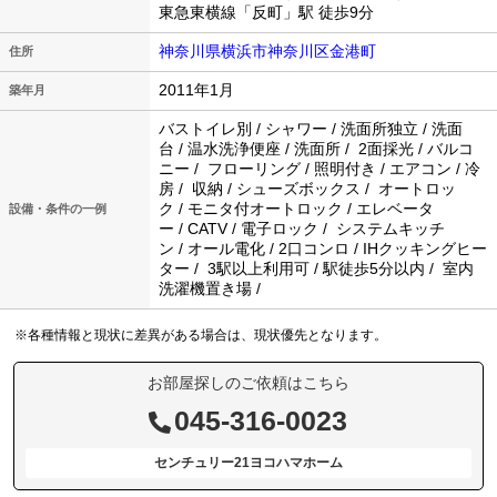
東急東横線「反町」駅 徒歩9分
神奈川県横浜市神奈川区金港町
住所
2011年1月
築年月
バストイレ別 / シャワー / 洗面所独立 / 洗面
台 / 温水洗浄便座 / 洗面所 / 2面採光 / バルコ
ニー / フローリング / 照明付き / エアコン / 冷
房 / 収納 / シューズボックス / オートロッ
ク / モニタ付オートロック / エレベータ
設備・条件の一例
ー / CATV / 電子ロック / システムキッチ
ン / オール電化 / 2口コンロ / IHクッキングヒー
ター / 3駅以上利用可 / 駅徒歩5分以内 / 室内
洗濯機置き場 /
※各種情報と現状に差異がある場合は、現状優先となります。
お部屋探しのご依頼はこちら
045-316-0023
センチュリー21ヨコハマホーム