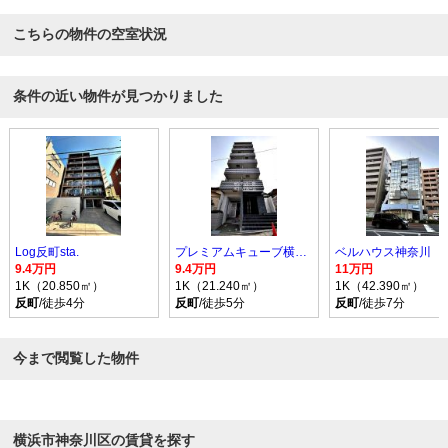
こちらの物件の空室状況
条件の近い物件が見つかりました
Log反町sta.
プレミアムキューブ横浜反町
ベルハウス神奈川
9.4万円
9.4万円
11万円
1K（20.850㎡）
1K（21.240㎡）
1K（42.390㎡）
反町
/徒歩4分
反町
/徒歩5分
反町
/徒歩7分
今まで閲覧した物件
横浜市神奈川区の賃貸を探す