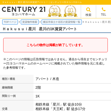
Ｈａｋｕｓｕｉ星川 星川の1K賃貸アパート！｜センチュリー21ヨコハマホーム
TEL
検索
TOPページ
賃貸物件検索
横浜市保土ケ谷区の賃貸情報一覧
Ｈａｋｕｓｕｉ星川 星
Ｈａｋｕｓｕｉ星川
星川の1K賃貸アパート
こちらの物件は掲載が終了しています。
※このページの情報は広告情報ではありません。過去から現在までセンチュリ
ー21ヨコハマホームのホームぺージに掲載されていた物件情報を元に生成し
た参考情報です。
アパート / 木造
種別 / 構造
2階
建物階建
1K
間取り一例
相鉄本線「星川」駅 徒歩10分
相鉄本線「天王町」駅 徒歩17分
交通