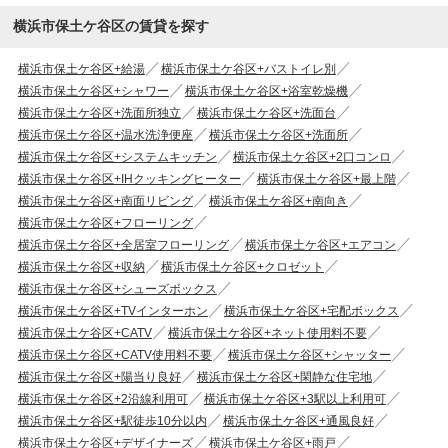
横浜市保土ケ谷区の賃貸を探す
横浜市保土ケ谷区+給湯
横浜市保土ケ谷区+バストイレ別
横浜市保土ケ谷区+シャワー
横浜市保土ケ谷区+浴室乾燥機
横浜市保土ケ谷区+洗面所独立
横浜市保土ケ谷区+洗面台
横浜市保土ケ谷区+温水洗浄便座
横浜市保土ケ谷区+洗面所
横浜市保土ケ谷区+システムキッチン
横浜市保土ケ谷区+2口コンロ
横浜市保土ケ谷区+IHクッキングヒーター
横浜市保土ケ谷区+最上階
横浜市保土ケ谷区+南面リビング
横浜市保土ケ谷区+南向き
横浜市保土ケ谷区+フローリング
横浜市保土ケ谷区+全居室フローリング
横浜市保土ケ谷区+エアコン
横浜市保土ケ谷区+収納
横浜市保土ケ谷区+クロゼット
横浜市保土ケ谷区+シューズボックス
横浜市保土ケ谷区+TVインターホン
横浜市保土ケ谷区+宅配ボックス
横浜市保土ケ谷区+CATV
横浜市保土ケ谷区+ネット使用料不要
横浜市保土ケ谷区+CATV使用料不要
横浜市保土ケ谷区+シャッター
横浜市保土ケ谷区+陽当り良好
横浜市保土ケ谷区+閑静な住宅地
横浜市保土ケ谷区+2沿線利用可
横浜市保土ケ谷区+3駅以上利用可
横浜市保土ケ谷区+駅徒歩10分以内
横浜市保土ケ谷区+通風良好
横浜市保土ケ谷区+デザイナーズ
横浜市保土ケ谷区+雨戸