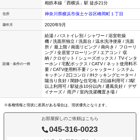
相鉄本線「西横浜」駅 徒歩21分
神奈川県横浜市保土ケ谷区峰岡町１丁目
住所
2020年9月
築年月
給湯 / バストイレ別 / シャワー / 浴室乾燥
機 / 洗面所独立 / 洗面台 / 温水洗浄便座 / 洗面
所 / 最上階 / 南面リビング / 南向き / フローリ
ング / 全居室フローリング / エアコン / 収
納 / クロゼット / シューズボックス / TVインタ
ーホン / 宅配ボックス / CATV / ネット使用料不
設備・条件の一例
要 / CATV使用料不要 / シャッター / システム
キッチン / 2口コンロ / IHクッキングヒーター /
陽当り良好 / 閑静な住宅地 / 2沿線利用可 / 3駅
以上利用可 / 駅徒歩10分以内 / 通風良好 / デザ
イナーズ / 雨戸 / 室内洗濯機置き場 /
※各種情報と現状に差異がある場合は、現状優先となります。
お部屋探しのご依頼はこちら
045-316-0023