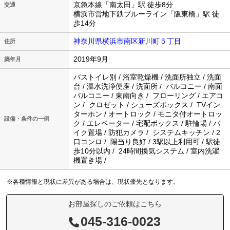
京急本線「南太田」駅 徒歩8分
交通
横浜市営地下鉄ブルーライン「阪東橋」駅 徒
歩14分
神奈川県横浜市南区新川町５丁目
住所
2019年9月
築年月
バストイレ別 / 浴室乾燥機 / 洗面所独立 / 洗面
台 / 温水洗浄便座 / 洗面所 / バルコニー / 南面
バルコニー / 東南向き / フローリング / エアコ
ン / クロゼット / シューズボックス / TVイン
ターホン / オートロック / モニタ付オートロッ
設備・条件の一例
ク / エレベーター / 宅配ボックス / 駐輪場 / バ
イク置場 / 防犯カメラ / システムキッチン / 2
口コンロ / 陽当り良好 / 3駅以上利用可 / 駅徒
歩10分以内 / 24時間換気システム / 室内洗濯
機置き場 /
※各種情報と現状に差異がある場合は、現状優先となります。
お部屋探しのご依頼はこちら
045-316-0023