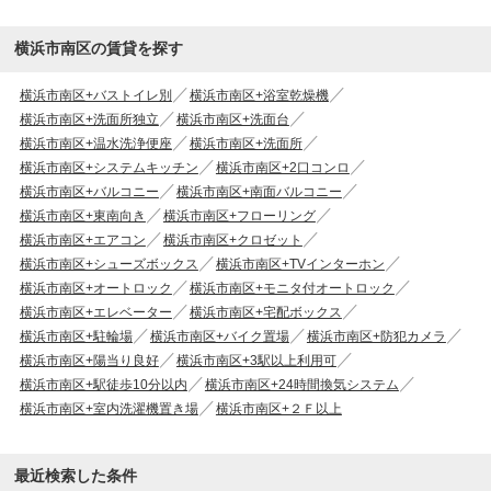
横浜市南区の賃貸を探す
横浜市南区+バストイレ別
横浜市南区+浴室乾燥機
横浜市南区+洗面所独立
横浜市南区+洗面台
横浜市南区+温水洗浄便座
横浜市南区+洗面所
横浜市南区+システムキッチン
横浜市南区+2口コンロ
横浜市南区+バルコニー
横浜市南区+南面バルコニー
横浜市南区+東南向き
横浜市南区+フローリング
横浜市南区+エアコン
横浜市南区+クロゼット
横浜市南区+シューズボックス
横浜市南区+TVインターホン
横浜市南区+オートロック
横浜市南区+モニタ付オートロック
横浜市南区+エレベーター
横浜市南区+宅配ボックス
横浜市南区+駐輪場
横浜市南区+バイク置場
横浜市南区+防犯カメラ
横浜市南区+陽当り良好
横浜市南区+3駅以上利用可
横浜市南区+駅徒歩10分以内
横浜市南区+24時間換気システム
横浜市南区+室内洗濯機置き場
横浜市南区+２Ｆ以上
最近検索した条件