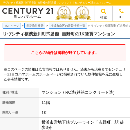
リヴシティ横濱新川町弐番館 吉野町の1K賃貸マンション！｜センチュリー21ヨコハマホーム
TEL
検索
TOPページ
賃貸物件検索
横浜市南区の賃貸情報一覧
リヴシティ横濱新川町弐番館 
リヴシティ横濱新川町弐番館
吉野町の1K賃貸マンション
こちらの物件は掲載が終了しています。
※このページの情報は広告情報ではありません。過去から現在までセンチュリ
ー21ヨコハマホームのホームぺージに掲載されていた物件情報を元に生成し
た参考情報です。
マンション / RC造(鉄筋コンクリート造)
種別 / 構造
11階
建物階建
1K
間取り一例
横浜市営地下鉄ブルーライン「吉野町」駅 徒
歩3分