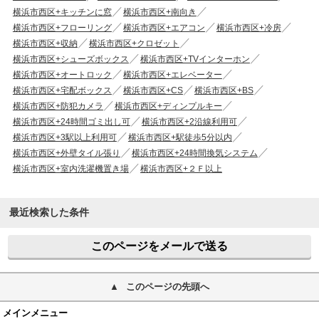
横浜市西区+キッチンに窓
横浜市西区+南向き
横浜市西区+フローリング
横浜市西区+エアコン
横浜市西区+冷房
横浜市西区+収納
横浜市西区+クロゼット
横浜市西区+シューズボックス
横浜市西区+TVインターホン
横浜市西区+オートロック
横浜市西区+エレベーター
横浜市西区+宅配ボックス
横浜市西区+CS
横浜市西区+BS
横浜市西区+防犯カメラ
横浜市西区+ディンプルキー
横浜市西区+24時間ゴミ出し可
横浜市西区+2沿線利用可
横浜市西区+3駅以上利用可
横浜市西区+駅徒歩5分以内
横浜市西区+外壁タイル張り
横浜市西区+24時間換気システム
横浜市西区+室内洗濯機置き場
横浜市西区+２Ｆ以上
最近検索した条件
このページをメールで送る
このページの先頭へ
メインメニュー