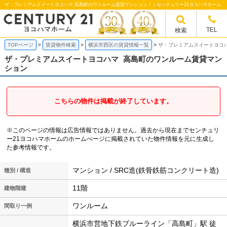
ザ・プレミアムスイートヨコハマ 高島町のワンルーム賃貸マンション！｜センチュリー21ヨコハマホーム
TEL
検索
TOPページ
賃貸物件検索
横浜市西区の賃貸情報一覧
ザ・プレミアムスイートヨコ
ザ・プレミアムスイートヨコハマ
高島町のワンルーム賃貸マン
ション
こちらの物件は掲載が終了しています。
※このページの情報は広告情報ではありません。過去から現在までセンチュリ
ー21ヨコハマホームのホームぺージに掲載されていた物件情報を元に生成し
た参考情報です。
マンション / SRC造(鉄骨鉄筋コンクリート造)
種別 / 構造
11階
建物階建
ワンルーム
間取り一例
横浜市営地下鉄ブルーライン「高島町」駅 徒