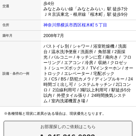
歩4分
交通
みなとみらい線「みなとみらい」駅 徒歩7分
ＪＲ京浜東北・根岸線「桜木町」駅 徒歩9分
神奈川県横浜市西区桜木町５丁目
住所
2008年7月
築年月
バストイレ別 / シャワー / 浴室乾燥機 / 洗面
台 / 温水洗浄便座 / 洗面所 / 角部屋 / 2面採
光 / バルコニー / キッチンに窓 / 南向き / フロ
ーリング / エアコン / 冷房 / 収納 / クロゼッ
ト / シューズボックス / TVインターホン / オー
トロック / エレベーター / 宅配ボック
設備・条件の一例
ス / CS / BS / 防犯カメラ / ディンプルキー / 24
時間ゴミ出し可 / システムキッチン / 2口コン
ロ / 2沿線利用可 / 3駅以上利用可 / 駅徒歩5分
以内 / 外壁タイル張り / 24時間換気システ
ム / 室内洗濯機置き場 /
※各種情報と現状に差異がある場合は、現状優先となります。
お部屋探しのご依頼はこちら