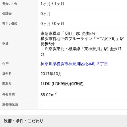
1ヶ月 / 1ヶ月
敷金 / 礼金
0ヶ月
保証金
0ヶ月 / 0ヶ月
敷引 / 償却
東急東横線「反町」駅 徒歩5分
横浜市営地下鉄ブルーライン「三ツ沢下町」駅
徒歩6分
交通
ＪＲ京浜東北・根岸線「東神奈川」駅 徒歩17
分
神奈川県横浜市神奈川区松本町３丁目
住所
2017年10月
築年月
1LDK (LDK9畳/洋室5畳)
間取り
2
35.02ｍ
専有面積
-
主要採光面
設備・条件・こだわり