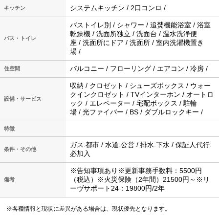
システムキッチン / 2口コンロ /
キッチン
バストイレ別 / シャワー / 追焚機能浴室 / 浴室
乾燥機 / 洗面所独立 / 洗面台 / 温水洗浄便
バス・トイレ
座 / 洗面所にドア / 洗面所 / 室内洗濯機置き
場 /
バルコニー / フローリング / エアコン / 冷房 /
住空間
収納 / クロゼット / シューズボックス / ウォー
クインクロゼット / TVインターホン / オートロ
設備・サービス
ック / エレベーター / 宅配ボックス / 駐輪
場 / 光ファイバー / BS / ダブルロックキー /
特徴
ガス:都市 / 水道:公営 / 排水:下水 / 保証人代行:
条件・その他
必加入
※告知事項あり※更新事務手数料：5500円
（税込）※火災保険（2年間）21500円～※リ
備考
ーヴサポート24：19800円/2年
※各種情報と現状に差異がある場合は、現状優先となります。