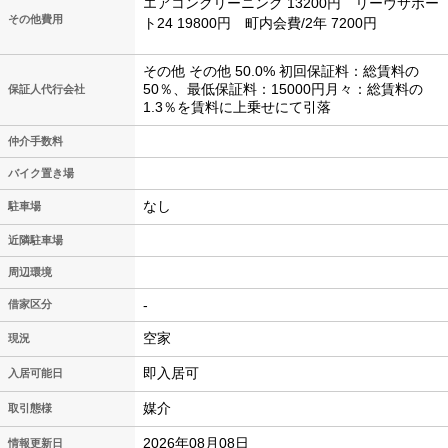
エアコンクリーニング 13200円 リーヴサポー
その他費用
ト24 19800円 町内会費/2年 7200円
その他 その他 50.0% 初回保証料：総賃料の
50％、最低保証料：15000円月々：総賃料の
保証人代行会社
1.3％を賃料に上乗せにて引落
仲介手数料
バイク置き場
なし
駐車場
近隣駐車場
周辺環境
-
借家区分
空家
現況
即入居可
入居可能日
媒介
取引態様
2026年08月08日
情報更新日