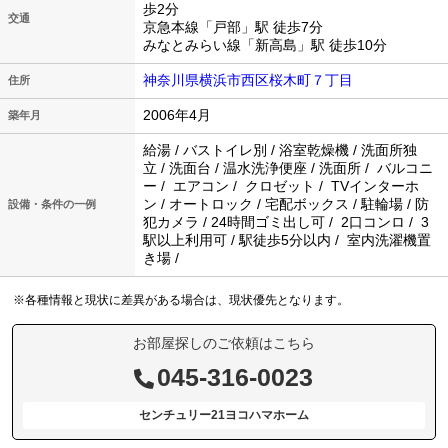
歩2分
交通
京急本線「戸部」駅 徒歩7分
みなとみらい線「新高島」駅 徒歩10分
神奈川県横浜市西区桜木町７丁目
住所
2006年4月
築年月
給湯 / バストイレ別 / 浴室乾燥機 / 洗面所独
立 / 洗面台 / 温水洗浄便座 / 洗面所 / バルコニ
ー / エアコン / クロゼット / TVインターホ
ン / オートロック / 宅配ボックス / 駐輪場 / 防
設備・条件の一例
犯カメラ / 24時間ゴミ出し可 / 2口コンロ / 3
駅以上利用可 / 駅徒歩5分以内 / 室内洗濯機置
き場 /
※各種情報と現状に差異がある場合は、現状優先となります。
お部屋探しのご依頼はこちら
045-316-0023
センチュリー21ヨコハマホーム