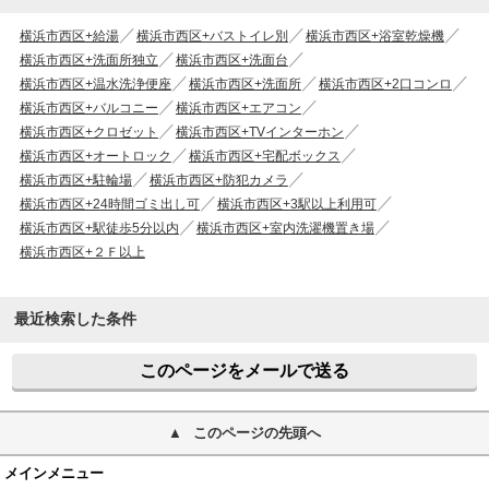
横浜市西区+給湯
横浜市西区+バストイレ別
横浜市西区+浴室乾燥機
横浜市西区+洗面所独立
横浜市西区+洗面台
横浜市西区+温水洗浄便座
横浜市西区+洗面所
横浜市西区+2口コンロ
横浜市西区+バルコニー
横浜市西区+エアコン
横浜市西区+クロゼット
横浜市西区+TVインターホン
横浜市西区+オートロック
横浜市西区+宅配ボックス
横浜市西区+駐輪場
横浜市西区+防犯カメラ
横浜市西区+24時間ゴミ出し可
横浜市西区+3駅以上利用可
横浜市西区+駅徒歩5分以内
横浜市西区+室内洗濯機置き場
横浜市西区+２Ｆ以上
最近検索した条件
このページをメールで送る
このページの先頭へ
メインメニュー