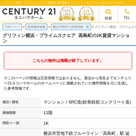
グリフィン横浜・プライムスクエア 高島町の1K賃貸マンション！｜センチュリー21ヨコハマホーム
TEL
検索
TOPページ
賃貸物件検索
横浜市西区の賃貸情報一覧
グリフィン横浜・プライムスク
グリフィン横浜・プライムスクエア
高島町の1K賃貸マンショ
ン
こちらの物件は掲載が終了しています。
※このページの情報は広告情報ではありません。過去から現在までセンチュリ
ー21ヨコハマホームのホームぺージに掲載されていた物件情報を元に生成し
た参考情報です。
マンション / SRC造(鉄骨鉄筋コンクリート造)
種別 / 構造
11階
建物階建
1K
間取り一例
横浜市営地下鉄ブルーライン「高島町」駅 徒