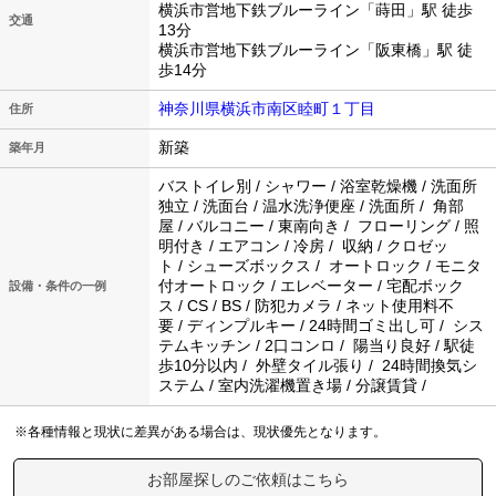
横浜市営地下鉄ブルーライン「蒔田」駅 徒歩
交通
13分
横浜市営地下鉄ブルーライン「阪東橋」駅 徒
歩14分
神奈川県横浜市南区睦町１丁目
住所
新築
築年月
バストイレ別 / シャワー / 浴室乾燥機 / 洗面所
独立 / 洗面台 / 温水洗浄便座 / 洗面所 / 角部
屋 / バルコニー / 東南向き / フローリング / 照
明付き / エアコン / 冷房 / 収納 / クロゼッ
ト / シューズボックス / オートロック / モニタ
付オートロック / エレベーター / 宅配ボック
設備・条件の一例
ス / CS / BS / 防犯カメラ / ネット使用料不
要 / ディンプルキー / 24時間ゴミ出し可 / シス
テムキッチン / 2口コンロ / 陽当り良好 / 駅徒
歩10分以内 / 外壁タイル張り / 24時間換気シ
ステム / 室内洗濯機置き場 / 分譲賃貸 /
※各種情報と現状に差異がある場合は、現状優先となります。
お部屋探しのご依頼はこちら