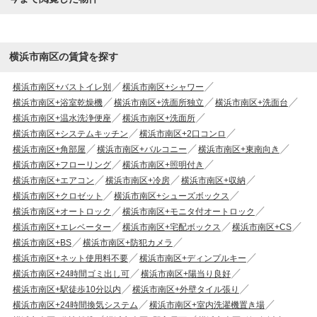
横浜市南区の賃貸を探す
横浜市南区+バストイレ別
横浜市南区+シャワー
横浜市南区+浴室乾燥機
横浜市南区+洗面所独立
横浜市南区+洗面台
横浜市南区+温水洗浄便座
横浜市南区+洗面所
横浜市南区+システムキッチン
横浜市南区+2口コンロ
横浜市南区+角部屋
横浜市南区+バルコニー
横浜市南区+東南向き
横浜市南区+フローリング
横浜市南区+照明付き
横浜市南区+エアコン
横浜市南区+冷房
横浜市南区+収納
横浜市南区+クロゼット
横浜市南区+シューズボックス
横浜市南区+オートロック
横浜市南区+モニタ付オートロック
横浜市南区+エレベーター
横浜市南区+宅配ボックス
横浜市南区+CS
横浜市南区+BS
横浜市南区+防犯カメラ
横浜市南区+ネット使用料不要
横浜市南区+ディンプルキー
横浜市南区+24時間ゴミ出し可
横浜市南区+陽当り良好
横浜市南区+駅徒歩10分以内
横浜市南区+外壁タイル張り
横浜市南区+24時間換気システム
横浜市南区+室内洗濯機置き場