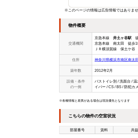
※このページの情報は広告情報ではありませ
物件概要
京急本線
井土ヶ谷駅
徒
交通機関
京急本線 南太田 徒歩1
ＪＲ横須賀線 保土ケ谷 
住所
神奈川県横浜市南区南太
築年数
2012年2月
設備・条件
バストイレ別 / 洗面台 / 温
の一例
イバー / CS / BS / 
※各種情報と差異がある場合は現況優先となります
こちらの物件の空室状況
部屋番号
賃料
共益