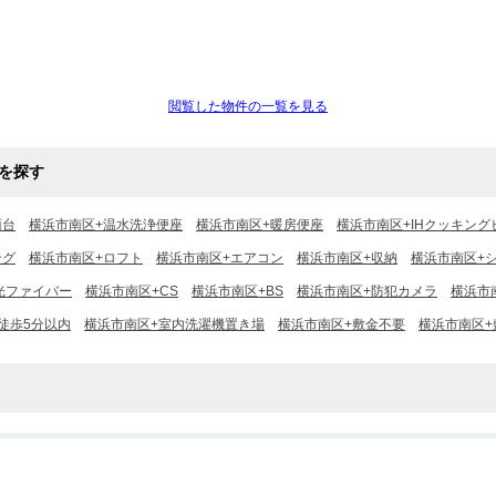
閲覧した物件の一覧を見る
を探す
面台
横浜市南区+温水洗浄便座
横浜市南区+暖房便座
横浜市南区+IHクッキング
ング
横浜市南区+ロフト
横浜市南区+エアコン
横浜市南区+収納
横浜市南区+
光ファイバー
横浜市南区+CS
横浜市南区+BS
横浜市南区+防犯カメラ
横浜市
徒歩5分以内
横浜市南区+室内洗濯機置き場
横浜市南区+敷金不要
横浜市南区+