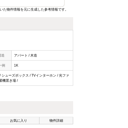
ていた物件情報を元に生成した参考情報です。
構造
アパート / 木造
一例
1K
納 / シューズボックス / TVインターホン / 光ファ
洗濯機置き場 /
お気に入り
物件詳細