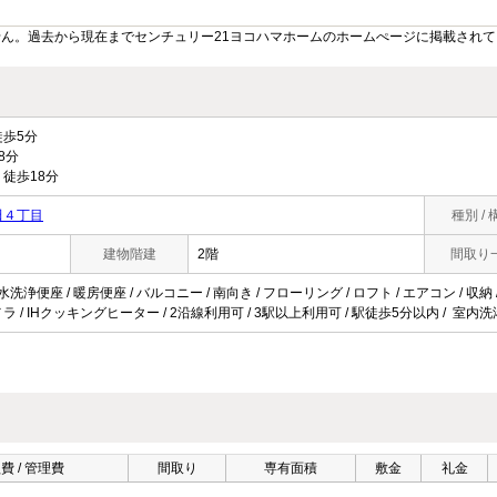
ん。過去から現在までセンチュリー21ヨコハマホームのホームぺージに掲載され
歩5分
8分
徒歩18分
田４丁目
種別 / 
建物階建
2階
間取り
水洗浄便座 / 暖房便座 / バルコニー / 南向き / フローリング / ロフト / エアコン / 収
防犯カメラ / IHクッキングヒーター / 2沿線利用可 / 3駅以上利用可 / 駅徒歩5分以内 / 室内
費 / 管理費
間取り
専有面積
敷金
礼金