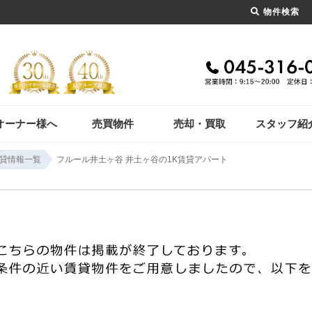
物件検索
オーナー様へ
売買物件
売却・買取
スタッフ紹
貸情報一覧
フルール井土ヶ谷 井土ヶ谷の1K賃貸アパート