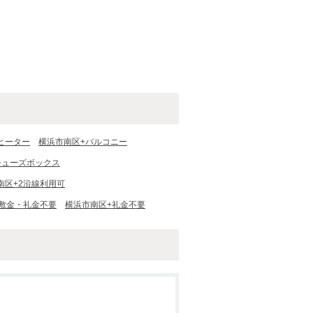
ヒーター
横浜市南区+バルコニー
シューズボックス
南区+2沿線利用可
敷金・礼金不要
横浜市南区+礼金不要