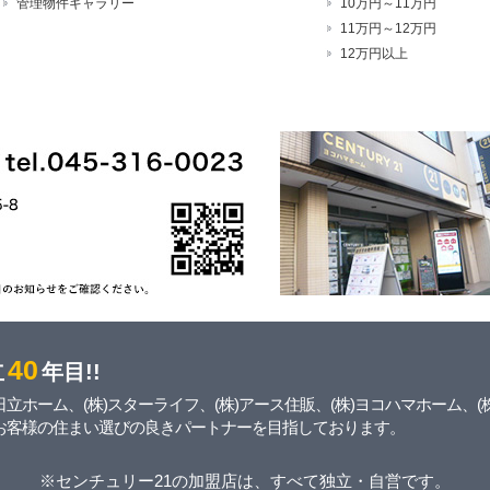
管理物件ギャラリー
10万円～11万円
11万円～12万円
12万円以上
40
立
年目!!
立ホーム、(株)スターライフ、(株)アース住販、(株)ヨコハマホーム、(
にお客様の住まい選びの良きパートナーを目指しております。
※センチュリー21の加盟店は、すべて独立・自営です。