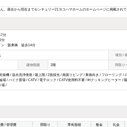
ん。過去から現在までセンチュリー21ヨコハマホームのホームぺージに掲載され
7分
2分
ン 阪東橋 徒歩14分
台
種別 / 
建物階建
2階
間取り
乾燥機 / 温水洗浄便座 / 最上階 / 2面採光 / 南面リビング / 東南向き / フローリング /
輪場 / バイク置場 / CATV / 電子ロック / CATV使用料不要 / IHクッキングヒーター / 
場 /
費 / 管理費
間取り
専有面積
敷金
礼金