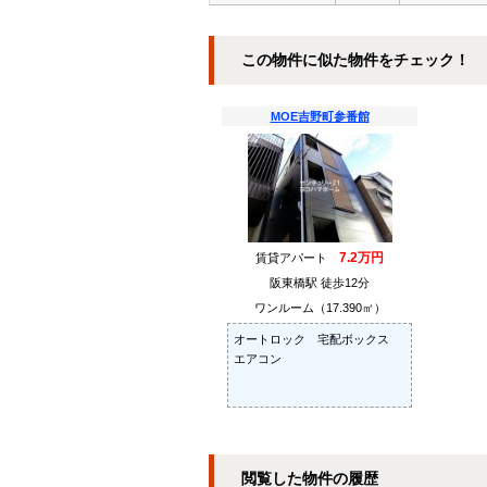
この物件に似た物件をチェック！
MOE吉野町参番館
7.2万円
賃貸アパート
阪東橋駅 徒歩12分
ワンルーム（17.390㎡）
オートロック 宅配ボックス
エアコン
閲覧した物件の履歴