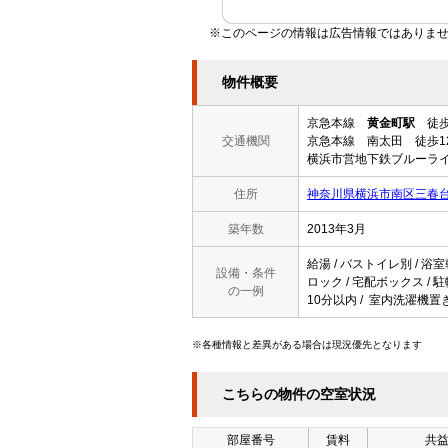
※このページの情報は広告情報ではありませ
物件概要
京急本線
黄金町駅
徒歩
交通機関
京急本線 南太田 徒歩1
横浜市営地下鉄ブルーライ
住所
神奈川県横浜市南区三春
築年数
2013年3月
給湯 / バストイレ別 / 浴室
設備・条件
ロック / 宅配ボックス / 駐
の一例
10分以内 / 室内洗濯機置き
※各種情報と差異がある場合は現況優先となります
こちらの物件の空室状況
部屋番号
賃料
共益