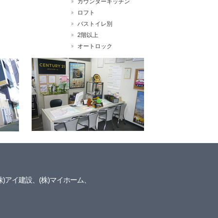
カウンターキッチン
ロフト
バストイレ別
2階以上
オートロック
株)アイ建設、(株)マイホーム、