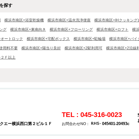
を探す
別
横浜市南区+浴室乾燥機
横浜市南区+温水洗浄便座
横浜市南区+IHクッキング
ング
横浜市南区+東南向き
横浜市南区+フローリング
横浜市南区+ロフト
横
+オートロック
横浜市南区+宅配ボックス
横浜市南区+駐輪場
横浜市南区+バイ
V使用料不要
横浜市南区+陽当り良好
横浜市南区+2駅利用可
横浜市南区+2沿線
+２Ｆ以上
TEL : 045-316-0023
 タクエー横浜西口第２ビル１Ｆ
045401-20493c
お問合わせNO：