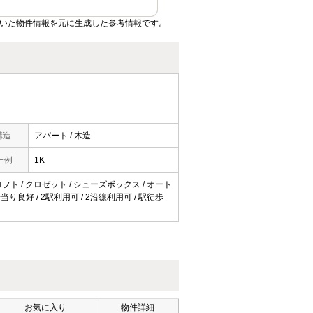
ていた物件情報を元に生成した参考情報です。
構造
アパート / 木造
一例
1K
 ロフト / クロゼット / シューズボックス / オート
陽当り良好 / 2駅利用可 / 2沿線利用可 / 駅徒歩
お気に入り
物件詳細