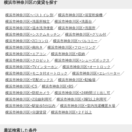
横浜市神奈川区の賃貸を探す
横浜市神奈川区+バストイレ別
横浜市神奈川区+浴室乾燥機
横浜市神奈川区+洗面所独立
横浜市神奈川区+洗面台
横浜市神奈川区+温水洗浄便座
横浜市神奈川区+洗面所
横浜市神奈川区+システムキッチン
横浜市神奈川区+グリル付
横浜市神奈川区+2口コンロ
横浜市神奈川区+バルコニー
横浜市神奈川区+南向き
横浜市神奈川区+フローリング
横浜市神奈川区+エアコン
横浜市神奈川区+収納
横浜市神奈川区+クロゼット
横浜市神奈川区+シューズボックス
横浜市神奈川区+TVインターホン
横浜市神奈川区+オートロック
横浜市神奈川区+モニタ付オートロック
横浜市神奈川区+エレベーター
横浜市神奈川区+宅配ボックス
横浜市神奈川区+駐輪場
横浜市神奈川区+CS
横浜市神奈川区+BS
横浜市神奈川区+防犯カメラ
横浜市神奈川区+24時間ゴミ出し可
横浜市神奈川区+2沿線利用可
横浜市神奈川区+3駅以上利用可
横浜市神奈川区+駅徒歩5分以内
横浜市神奈川区+室内洗濯機置き場
横浜市神奈川区+分譲賃貸
横浜市神奈川区+２Ｆ以上
最近検索した条件