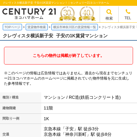
クレヴィスタ横浜新子安 子安の1K賃貸マンション！｜センチュリー21ヨコハマホーム
TEL
検索
TOPページ
賃貸物件検索
横浜市神奈川区の賃貸情報一覧
クレヴィスタ横浜新子安 
クレヴィスタ横浜新子安
子安の1K賃貸マンション
こちらの物件は掲載が終了しています。
※このページの情報は広告情報ではありません。過去から現在までセンチュリ
ー21ヨコハマホームのホームぺージに掲載されていた物件情報を元に生成し
た参考情報です。
マンション / RC造(鉄筋コンクリート造)
種別 / 構造
11階
建物階建
1K
間取り一例
京急本線「子安」駅 徒歩3分
京急本線「神奈川新町」駅 徒歩8分
交通