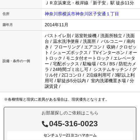
ＪＲ京浜東北・根岸線「新子安」駅 徒歩11分
神奈川県横浜市神奈川区子安通１丁目
住所
2014年11月
築年月
バストイレ別 / 浴室乾燥機 / 洗面所独立 / 洗面
台 / 温水洗浄便座 / 洗面所 / バルコニー / 南向
き / フローリング / エアコン / 収納 / クロゼッ
ト / シューズボックス / TVインターホン / オー
トロック / モニタ付オートロック / エレベータ
設備・条件の一例
ー / 宅配ボックス / 駐輪場 / CS / BS / 防犯カメ
ラ / 24時間ゴミ出し可 / システムキッチン / グ
リル付 / 2口コンロ / 2沿線利用可 / 3駅以上利
用可 / 駅徒歩5分以内 / 室内洗濯機置き場 / 分
譲賃貸 /
※各種情報と現状に差異がある場合は、現状優先となります。
お部屋探しのご依頼はこちら
045-316-0023
センチュリー21ヨコハマホーム