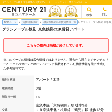
グランノーブル鶴見 京急鶴見の1K賃貸アパート！｜センチュリー21ヨコハマホーム
TEL
検索
TOPページ
賃貸物件検索
横浜市鶴見区の賃貸情報一覧
グランノーブル鶴見 京急鶴
グランノーブル鶴見
京急鶴見の1K賃貸アパート
こちらの物件は掲載が終了しています。
※このページの情報は広告情報ではありません。過去から現在までセンチュリ
ー21ヨコハマホームのホームぺージに掲載されていた物件情報を元に生成し
た参考情報です。
アパート / 木造
種別 / 構造
3階
建物階建
1K
間取り一例
京急本線「京急鶴見」駅 徒歩9分
ＪＲ京浜東北・根岸線「鶴見」駅 徒歩12分
交通