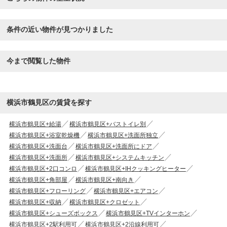
条件の近い物件が見つかりました
今まで閲覧した物件
横浜市鶴見区の賃貸を探す
横浜市鶴見区+給湯
横浜市鶴見区+バストイレ別
横浜市鶴見区+浴室乾燥機
横浜市鶴見区+洗面所独立
横浜市鶴見区+洗面台
横浜市鶴見区+洗面所にドア
横浜市鶴見区+洗面所
横浜市鶴見区+システムキッチン
横浜市鶴見区+2口コンロ
横浜市鶴見区+IHクッキングヒーター
横浜市鶴見区+角部屋
横浜市鶴見区+南向き
横浜市鶴見区+フローリング
横浜市鶴見区+エアコン
横浜市鶴見区+収納
横浜市鶴見区+クロゼット
横浜市鶴見区+シューズボックス
横浜市鶴見区+TVインターホン
横浜市鶴見区+2駅利用可
横浜市鶴見区+2沿線利用可