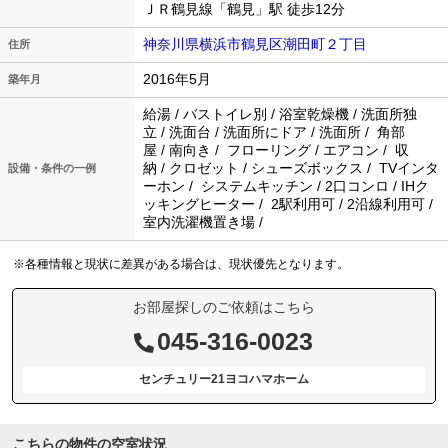
ＪＲ鶴見線「鶴見」駅 徒歩12分
神奈川県横浜市鶴見区潮田町２丁目
住所
2016年5月
築年月
給湯 / バストイレ別 / 浴室乾燥機 / 洗面所独
立 / 洗面台 / 洗面所にドア / 洗面所 / 角部
屋 / 南向き / フローリング / エアコン / 収
納 / クロゼット / シューズボックス / TVインタ
設備・条件の一例
ーホン / システムキッチン / 2口コンロ / IHク
ッキングヒーター / 2駅利用可 / 2沿線利用可 /
室内洗濯機置き場 /
※各種情報と現状に差異がある場合は、現状優先となります。
お部屋探しのご依頼はこちら
045-316-0023
センチュリー21ヨコハマホーム
こちらの物件の空室状況