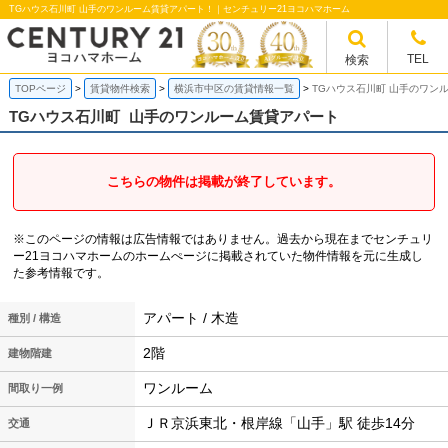
TGハウス石川町 山手のワンルーム賃貸アパート！｜センチュリー21ヨコハマホーム
TEL
検索
TOPページ
賃貸物件検索
横浜市中区の賃貸情報一覧
TGハウス石川町 山手のワン
TGハウス石川町
山手のワンルーム賃貸アパート
こちらの物件は掲載が終了しています。
※このページの情報は広告情報ではありません。過去から現在までセンチュリ
ー21ヨコハマホームのホームぺージに掲載されていた物件情報を元に生成し
た参考情報です。
アパート / 木造
種別 / 構造
2階
建物階建
ワンルーム
間取り一例
ＪＲ京浜東北・根岸線「山手」駅 徒歩14分
交通