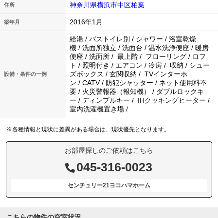
神奈川県横浜市中区柏葉
住所
2016年1月
築年月
給湯 / バストイレ別 / シャワー / 浴室乾燥
機 / 洗面所独立 / 洗面台 / 温水洗浄便座 / 暖房
便座 / 洗面所 / 最上階 / フローリング / ロフ
ト / 照明付き / エアコン / 冷房 / 収納 / シュー
ズボックス / 玄関収納 / TVインターホ
設備・条件の一例
ン / CATV / 防犯シャッター / ネット使用料不
要 / 火災警報器（報知機） / ダブルロックキ
ー / ディンプルキー / IHクッキングヒーター /
室内洗濯機置き場 /
※各種情報と現状に差異がある場合は、現状優先となります。
お部屋探しのご依頼はこちら
045-316-0023
センチュリー21ヨコハマホーム
こちらの物件の空室状況