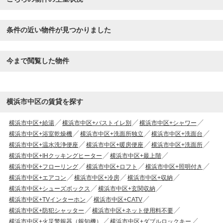
条件の近い物件が見つかりました
今まで閲覧した物件
横浜市中区の賃貸を探す
横浜市中区+給湯
横浜市中区+バストイレ別
横浜市中区+シャワー
横浜市中区+浴室乾燥機
横浜市中区+洗面所独立
横浜市中区+洗面台
横浜市中区+温水洗浄便座
横浜市中区+暖房便座
横浜市中区+洗面所
横浜市中区+IHクッキングヒーター
横浜市中区+最上階
横浜市中区+フローリング
横浜市中区+ロフト
横浜市中区+照明付き
横浜市中区+エアコン
横浜市中区+冷房
横浜市中区+収納
横浜市中区+シューズボックス
横浜市中区+玄関収納
横浜市中区+TVインターホン
横浜市中区+CATV
横浜市中区+防犯シャッター
横浜市中区+ネット使用料不要
横浜市中区+火災警報器（報知機）
横浜市中区+ダブルロックキー