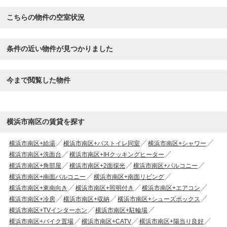
こちらの物件の空室状況
条件の近い物件が見つかりました
今まで閲覧した物件
横浜市南区の賃貸を探す
横浜市南区+給湯
横浜市南区+バストイレ同室
横浜市南区+シャワー
横浜市南区+洗面台
横浜市南区+IHクッキングヒーター
横浜市南区+角部屋
横浜市南区+2面採光
横浜市南区+バルコニー
横浜市南区+南面バルコニー
横浜市南区+南面リビング
横浜市南区+東南向き
横浜市南区+照明付き
横浜市南区+エアコン
横浜市南区+冷房
横浜市南区+収納
横浜市南区+シューズボックス
横浜市南区+TVインターホン
横浜市南区+駐輪場
横浜市南区+バイク置場
横浜市南区+CATV
横浜市南区+陽当り良好