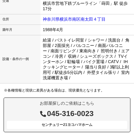
交通
横浜市営地下鉄ブルーライン「蒔田」駅 徒歩
17分
神奈川県横浜市南区南太田４丁目
住所
1988年4月
築年月
給湯 / バストイレ同室 / シャワー / 洗面台 / 角
部屋 / 2面採光 / バルコニー / 南面バルコニ
ー / 南面リビング / 東南向き / 照明付き / エア
コン / 冷房 / 収納 / シューズボックス / TVイ
設備・条件の一例
ンターホン / 駐輪場 / バイク置場 / CATV / IH
クッキングヒーター / 陽当り良好 / 3駅以上利
用可 / 駅徒歩5分以内 / 外壁タイル張り / 室内
洗濯機置き場 /
※各種情報と現状に差異がある場合は、現状優先となります。
お部屋探しのご依頼はこちら
045-316-0023
センチュリー21ヨコハマホーム