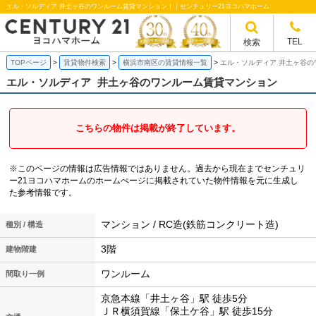
エル・ソルディア 井土ヶ谷のワンルーム賃貸マンション！｜センチュリー21ヨコハマホーム
TEL
検索
TOPページ
賃貸物件検索
横浜市南区の賃貸情報一覧
エル・ソルディア 井土ヶ谷
エル・ソルディア
井土ヶ谷のワンルーム賃貸マンション
こちらの物件は掲載が終了しています。
※このページの情報は広告情報ではありません。過去から現在までセンチュリ
ー21ヨコハマホームのホームぺージに掲載されていた物件情報を元に生成し
た参考情報です。
マンション / RC造(鉄筋コンクリート造)
種別 / 構造
3階
建物階建
ワンルーム
間取り一例
京急本線「井土ヶ谷」駅 徒歩5分
ＪＲ横須賀線「保土ケ谷」駅 徒歩15分