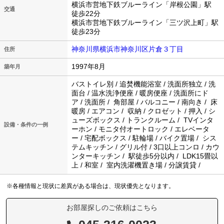
横浜市営地下鉄ブルーライン「岸根公園」駅
交通
徒歩22分
横浜市営地下鉄ブルーライン「三ツ沢上町」駅
徒歩23分
神奈川県横浜市神奈川区片倉３丁目
住所
1997年8月
築年月
バストイレ別 / 追焚機能浴室 / 洗面所独立 / 洗
面台 / 温水洗浄便座 / 暖房便座 / 洗面所にド
ア / 洗面所 / 角部屋 / バルコニー / 南向き / 床
暖房 / エアコン / 収納 / クロゼット / 押入 / シ
ューズボックス / トランクルーム / TVインタ
設備・条件の一例
ーホン / モニタ付オートロック / エレベータ
ー / 宅配ボックス / 駐輪場 / バイク置場 / シス
テムキッチン / グリル付 / 3口以上コンロ / カウ
ンターキッチン / 駅徒歩5分以内 / LDK15畳以
上 / 和室 / 室内洗濯機置き場 / 分譲賃貸 /
※各種情報と現状に差異がある場合は、現状優先となります。
お部屋探しのご依頼はこちら