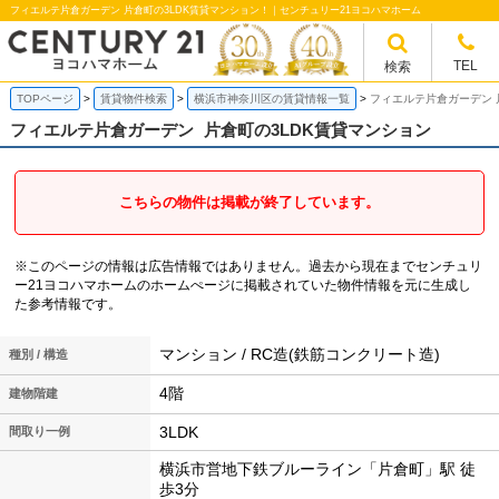
フィエルテ片倉ガーデン 片倉町の3LDK賃貸マンション！｜センチュリー21ヨコハマホーム
TEL
検索
TOPページ
賃貸物件検索
横浜市神奈川区の賃貸情報一覧
フィエルテ片倉ガーデン 
フィエルテ片倉ガーデン
片倉町の3LDK賃貸マンション
こちらの物件は掲載が終了しています。
※このページの情報は広告情報ではありません。過去から現在までセンチュリ
ー21ヨコハマホームのホームぺージに掲載されていた物件情報を元に生成し
た参考情報です。
マンション / RC造(鉄筋コンクリート造)
種別 / 構造
4階
建物階建
3LDK
間取り一例
横浜市営地下鉄ブルーライン「片倉町」駅 徒
歩3分